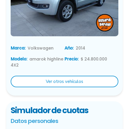
Marca:
Año:
Volkswagen
2014
Modelo:
Precio:
amarok highline
$ 24.800.000
4X2
Ver otros vehículos
Simulador de cuotas
Datos personales