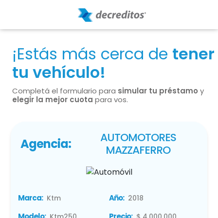
¡Estás más cerca de
tener
tu vehículo!
Completá el formulario para
simular tu préstamo
y
elegir la mejor cuota
para vos.
AUTOMOTORES
Agencia:
MAZZAFERRO
Marca:
Año:
Ktm
2018
Modelo:
Precio:
Ktm250
$ 4.000.000