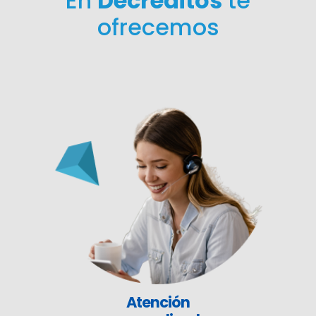
En
Decreditos
te
ofrecemos
Atención