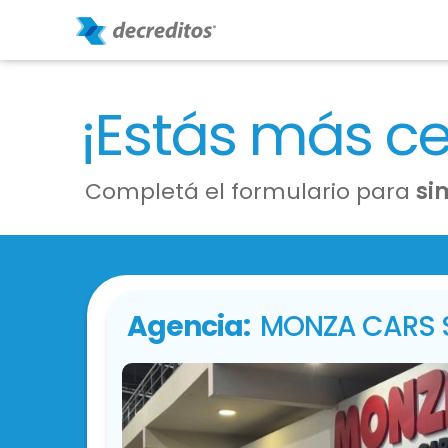
¡Estás más c
Completá el formulario para
si
Agencia:
MONZA CARS 