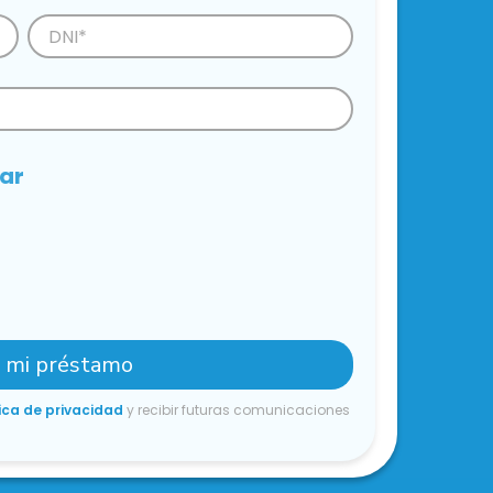
iar
r mi préstamo
ica de privacidad
y recibir futuras comunicaciones