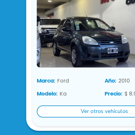
Marca:
Año:
Ford
2010
Modelo:
Precio:
Ka
$ 8
Ver otros vehículos