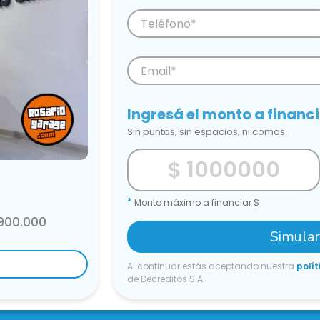
Ingresá el monto a financ
Sin puntos, sin espacios, ni comas.
*
Monto máximo a financiar $
.900.000
Simula
Al continuar estás aceptando nuestra
polít
de Decreditos S.A.