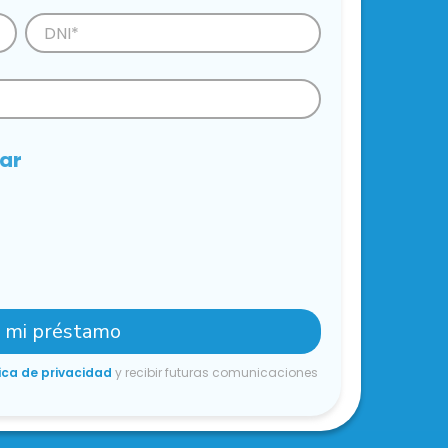
iar
r mi préstamo
ica de privacidad
y recibir futuras comunicaciones