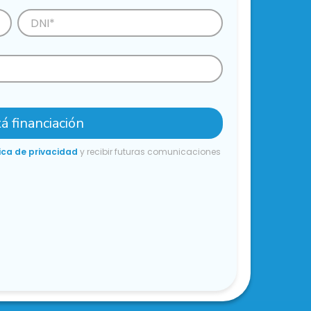
á financiación
ica de privacidad
y recibir futuras comunicaciones