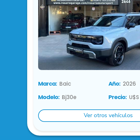
Marca:
Año:
Baic
2026
Modelo:
Precio:
Bj30e
U$S
Ver otros vehículos