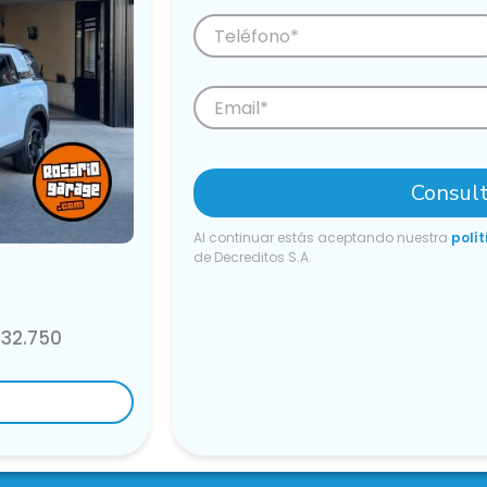
Consult
Al continuar estás aceptando nuestra
polít
de Decreditos S.A.
 32.750