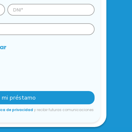
iar
r mi préstamo
ica de privacidad
y recibir futuras comunicaciones